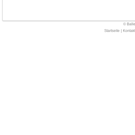
© Ball
Startseite
|
Kontak