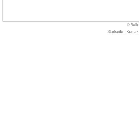
© Ball
Startseite
|
Kontak