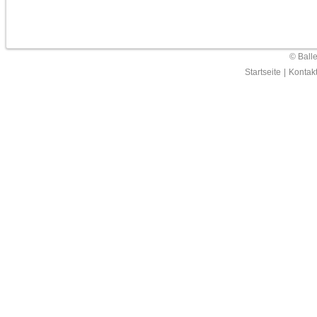
© Ball
Startseite
|
Kontak