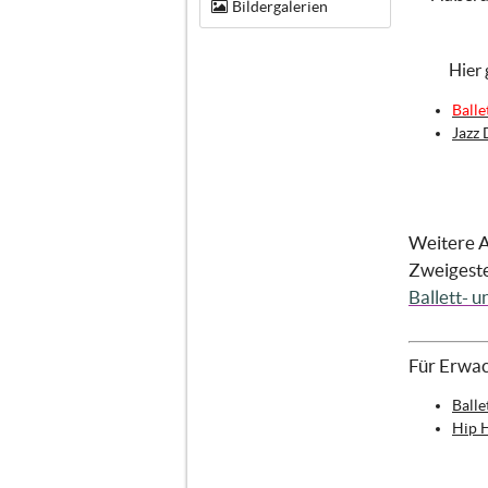
Bildergalerien
Hier 
Balle
Jazz 
Weitere A
Zweigestel
Ballett- 
Für Erwac
Balle
Hip 