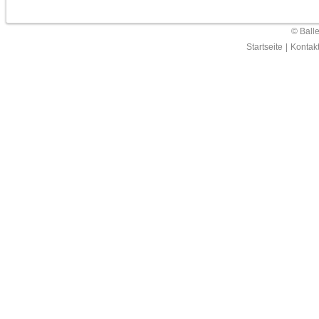
© Ball
Startseite
|
Kontak