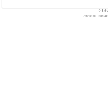
© Ball
Startseite
|
Kontak