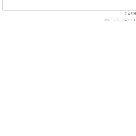
© Ball
Startseite
|
Kontak