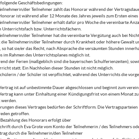
 folgende Geschäftsbedingungen:
eilnehmerin/der Teilnehmer zahlt das Honorar während der Vertragsdaue
onorar ist während aller 12 Monate des Jahres jeweils zum Ersten eines 
eilnehmerin/der Teilnehmer erhält dafür pro Woche die vereinbarte Anz
 Unterrichtsfach bzw. Unterrichtsfächern.
eilnehmerin/der Teilnehmer hat die vereinbarte Vergütung auch bei Nic
st die Teilnehmerin/der Teilnehmer durch Krankheit oder höhere Gewalt 
, so hat sie/er das Recht, nach Absprache die versäumten Stunden innerh
es im Rahmen des Unterrichtsplanes möglich ist.
nd der Ferien (maßgeblich sind die bayerischen Schulferienzeiten), sowie
rricht statt. Ein Nachholen dieser Stunden ist nicht möglich.
chülerin / der Schüler ist verpflichtet, während des Unterrichts die vorg
ertrag ist auf unbestimmte Dauer abgeschlossen und beginnt zum verein
ertrag kann unter Einhaltung einer Kündigungsfrist von einem Monat zu
t werden.
ungen dieses Vertrages bedürfen der Schriftform. Die Vertragsparteien
eden getroffen.
Bezahlung des Honorars erfolgt über
chrift durch Eva Grote vom Konto der Teilnehmerin / des Teilnehmers od
rag durch die Teilnehmerin/den Teilnehmer