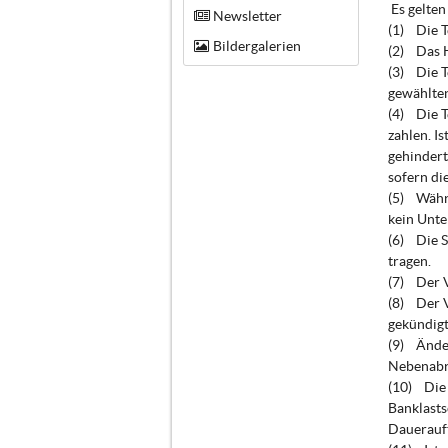
Es gelten
Newsletter
(1) Die T
Bildergalerien
(2) Das H
(3) Die T
gewählten
(4) Die T
zahlen. I
gehindert
sofern di
(5) Währe
kein Unte
(6) Die S
tragen.
(7) Der V
(8) Der V
gekündig
(9) Änder
Nebenabr
(10) Die 
Banklasts
Dauerauft