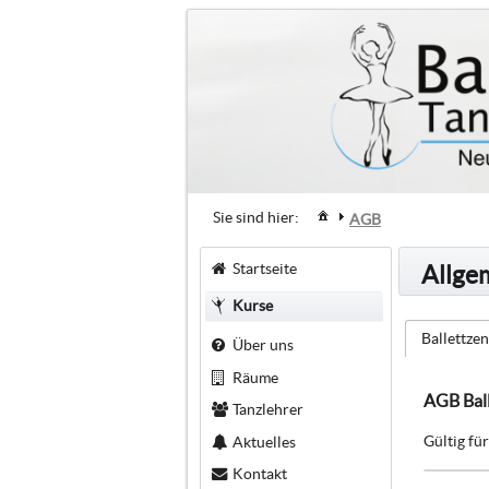
Sie sind hier:
AGB
Startseite
Allge
Kurse
Ballettze
Über uns
Räume
AGB Bal
Tanzlehrer
Gültig fü
Aktuelles
Kontakt