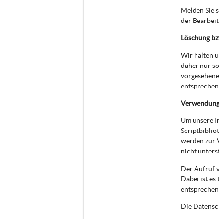
Melden Sie 
der Bearbei
Löschung bz
Wir halten 
daher nur so
vorgesehenen
entsprechend
Verwendung 
Um unsere In
Scriptbiblio
werden zur 
nicht unters
Der Aufruf v
Dabei ist es
entsprechen
Die Datensch