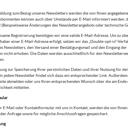
eldung zum Bezug unseres Newsletters werden die von Ihnen angegebene
bonnenten können auch über Umstände per E-Mail informiert werden, die
d (Beispielsweise Änderungen des Newsletterangebots oder technische G
ksame Registrierung benötigen wir eine valide E-Mail-Adresse. Um zu üb
haber einer E-Mail-Adresse erfolgt, setzen wir das „Double-opt-in“-Verfa
es Newsletters, den Versand einer Bestätigungsmail und den Eingang der
n nicht erhoben. Die Daten werden ausschließlich für den Newsletterve
en.
gung zur Speicherung Ihrer persönlichen Daten und ihrer Nutzung für de
In jedem Newsletter findet sich dazu ein entsprechender Link. Außerdem k
eite abmelden oder uns Ihren entsprechenden Wunsch über die am Ende
chkeit mitteilen.
ular
per E-Mail oder Kontaktformular mit uns in Kontakt, werden die von Ih
der Anfrage sowie für mögliche Anschlussfragen gespeichert.
ung