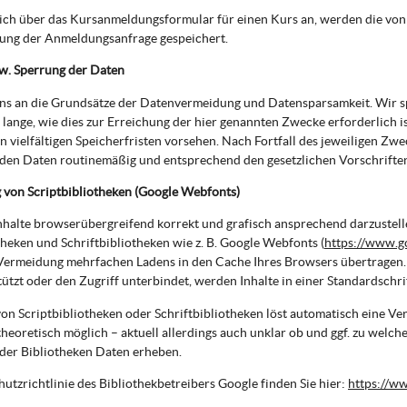
sich über das Kursanmeldungsformular für einen Kurs an, werden die v
tung der Anmeldungsanfrage gespeichert.
w. Sperrung der Daten
uns an die Grundsätze der Datenvermeidung und Datensparsamkeit. Wir 
 lange, wie dies zur Erreichung der hier genannten Zwecke erforderlich i
 vielfältigen Speicherfristen vorsehen. Nach Fortfall des jeweiligen Zwe
en Daten routinemäßig und entsprechend den gesetzlichen Vorschriften 
von Scriptbibliotheken (Google Webfonts)
halte browserübergreifend korrekt und grafisch ansprechend darzustell
theken und Schriftbibliotheken wie z. B. Google Webfonts (
https://www.g
Vermeidung mehrfachen Ladens in den Cache Ihres Browsers übertragen.
tützt oder den Zugriff unterbindet, werden Inhalte in einer Standardschrif
on Scriptbibliotheken oder Schriftbibliotheken löst automatisch eine Ve
 theoretisch möglich – aktuell allerdings auch unklar ob und ggf. zu welc
der Bibliotheken Daten erheben.
utzrichtlinie des Bibliothekbetreibers Google finden Sie hier:
https://ww