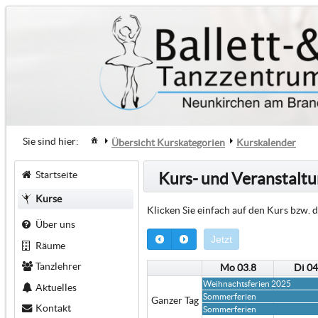
0:00
1:00
Sie sind hier:
Übersicht Kurskategorien
Kurskalender
2:00
Startseite
Kurs- und Veranstalt
3:00
Kurse
Klicken Sie einfach auf den Kurs bzw. d
4:00
Über uns
Jetzt
Räume
5:00
Tanzlehrer
Mo 03.8
Di 04
6:00
Weihnachtsferien 2025
Aktuelles
Sommerferien
Ganzer Tag
Kontakt
Sommerferien
7:00