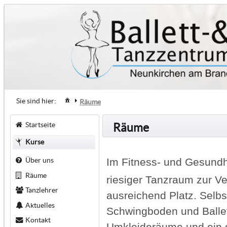
Sie sind hier:
Räume
Startseite
Räume
Kurse
Im Fitness- und Gesundh
Über uns
Räume
riesiger Tanzraum zur V
Tanzlehrer
ausreichend Platz. Selbs
Aktuelles
Schwingboden und Balle
Kontakt
Umkleideräume und ein g