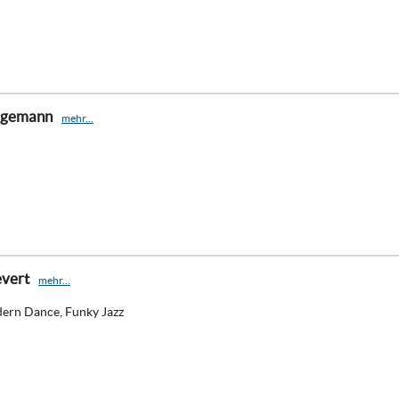
agemann
mehr...
evert
mehr...
dern Dance, Funky Jazz